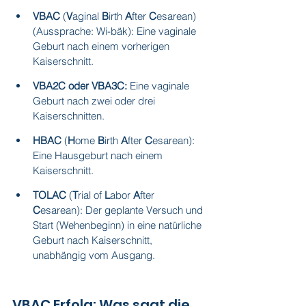
VBAC
 (
V
aginal 
B
irth 
A
fter 
C
esarean) 
(Aussprache: Wi-bäk): Eine vaginale 
Geburt nach einem vorherigen 
Kaiserschnitt.
VBA2C oder VBA3C:
 Eine vaginale 
Geburt nach zwei oder drei 
Kaiserschnitten.
HBAC
 (
H
ome 
B
irth 
A
fter 
C
esarean): 
Eine Hausgeburt nach einem 
Kaiserschnitt.
TOLAC
 (
T
rial of 
L
abor 
A
fter 
C
esarean): Der geplante Versuch und 
Start (Wehenbeginn) in eine natürliche 
Geburt nach Kaiserschnitt, 
unabhängig vom Ausgang.
VBAC Erfolg: Was sagt die 