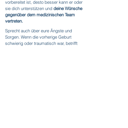
vorbereitet ist, desto besser kann er oder 
sie dich unterstützen und 
deine Wünsche 
gegenüber dem medizinischen Team 
vertreten.
Sprecht auch über eure Ängste und 
Sorgen. Wenn die vorherige Geburt 
schwierig oder traumatisch war, betrifft 
das meist euch beide. Es ist wichtig, 
darüber offen zu sprechen und Wege zu 
finden, mit diesen Erfahrungen 
umzugehen.
In meinem 
kostenlosen Online VBAC-
Workshop
 bekommt ihr Tipps zum Thema 
„Angst" and die Hand.
 Dein(e) Partner(in) 
ist herzlich eingeladen, mit dabei zu sein.
Anmeldung VBAC Workshop (0 €)